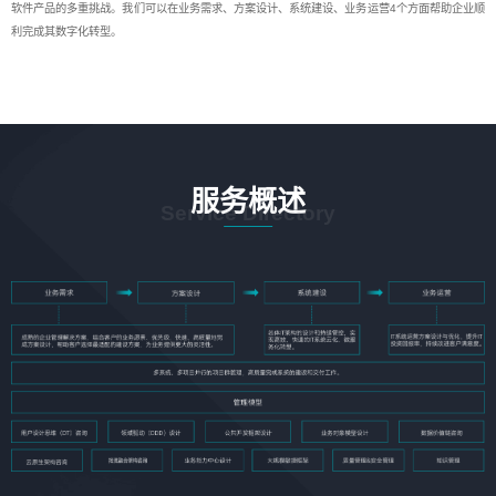
软件产品的多重挑战。我们可以在业务需求、方案设计、系统建设、业务运营4个方面帮助企业顺
利完成其数字化转型。
服务概述
Service Directory